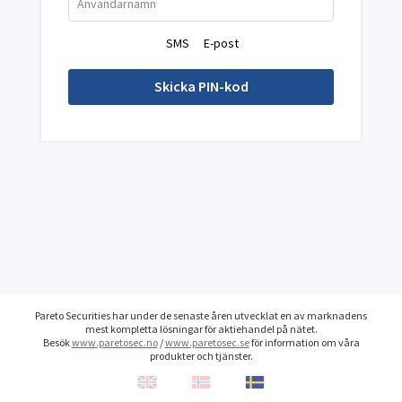
Användarnamn
SMS
E-post
Skicka PIN-kod
Pareto Securities har under de senaste åren utvecklat en av marknadens
mest kompletta lösningar för aktiehandel på nätet.
Besök
www.paretosec.no
/
www.paretosec.se
för information om våra
produkter och tjänster.